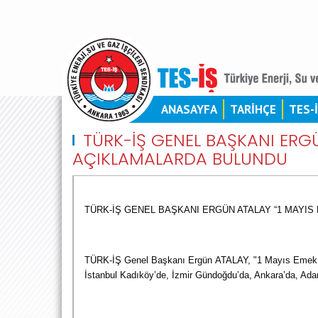
ANASAYFA
TARİHÇE
TES-
TÜRK-İŞ GENEL BAŞKANI ERGÜ
AÇIKLAMALARDA BULUNDU
TÜRK-İŞ GENEL BAŞKANI ERGÜN ATALAY “1 MAYIS
TÜRK-İŞ Genel Başkanı Ergün ATALAY, "1 Mayıs Emek v
İstanbul Kadıköy’de, İzmir Gündoğdu’da, Ankara’da, Adan