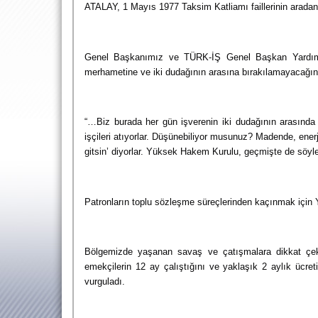
ATALAY, 1 Mayıs 1977 Taksim Katliamı faillerinin aradan 
Genel Başkanımız ve TÜRK-İŞ Genel Başkan Yardımcıs
merhametine ve iki dudağının arasına bırakılamayacağını ş
“…Biz burada her gün işverenin iki dudağının arasında o
işçileri atıyorlar. Düşünebiliyor musunuz? Madende, enerj
gitsin’ diyorlar. Yüksek Hakem Kurulu, geçmişte de söyl
Patronların toplu sözleşme süreçlerinden kaçınmak için 
Bölgemizde yaşanan savaş ve çatışmalara dikkat çeken 
emekçilerin 12 ay çalıştığını ve yaklaşık 2 aylık ücret
vurguladı.