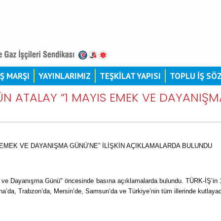
İŞ MARŞI
YAYINLARIMIZ
TEŞKİLAT YAPISI
TOPLU İŞ SÖ
N ATALAY “1 MAYIS EMEK VE DAYANIŞMA
 EMEK VE DAYANIŞMA GÜNÜ’NE” İLİŞKİN AÇIKLAMALARDA BULUNDU
e Dayanışma Günü" öncesinde basına açıklamalarda bulundu. TÜRK-İŞ’in 1 
a’da, Trabzon’da, Mersin’de, Samsun’da ve Türkiye’nin tüm illerinde kutlayac