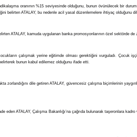
alaşma oranının %15 seviyesinde olduğunu, bunun övünülecek bir durum olmadı
ğini belirten ATALAY, bu nedenle acil yasal düzenlemelere ihtiyaç olduğunu dile
 belirten ATALAY, kamuda uygulanan banka promosyonlarının özel sektörde de zor
cukların çalışmak yerine eğitimde olması gerektiğini vurguladı. Çocuk işçiliğ
belirterek bunun kabul edilemez olduğunu ifade etti.
akta zorlandığını dile getiren ATALAY, güvencesiz çalışma biçimlerinin yaygınlaş
ifade eden ATALAY, Çalışma Bakanlığı’na çağrıda bulunarak taşeronlara kadro 