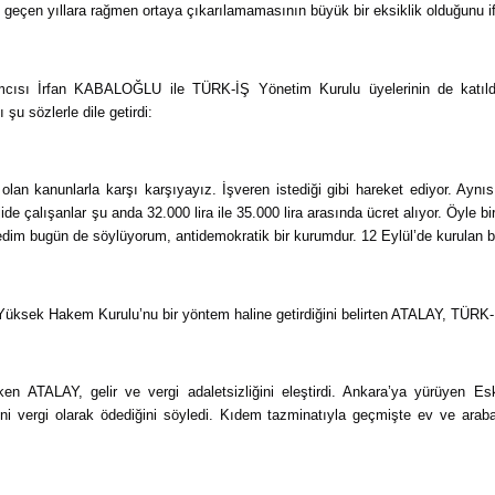
geçen yıllara rağmen ortaya çıkarılamamasının büyük bir eksiklik olduğunu if
ı İrfan KABALOĞLU ile TÜRK-İŞ Yönetim Kurulu üyelerinin de katıldığı 
u sözlerle dile getirdi:
lan kanunlarla karşı karşıyayız. İşveren istediği gibi hareket ediyor. Aynıs
ide çalışanlar şu anda 32.000 lira ile 35.000 lira arasında ücret alıyor. Öyle 
edim bugün de söylüyorum, antidemokratik bir kurumdur. 12 Eylül’de kurulan b
Yüksek Hakem Kurulu’nu bir yöntem haline getirdiğini belirten ATALAY, TÜRK-İ
ATALAY, gelir ve vergi adaletsizliğini eleştirdi. Ankara’ya yürüyen Eski
ini vergi olarak ödediğini söyledi. Kıdem tazminatıyla geçmişte ev ve araba 