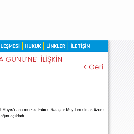
ZLEŞMESİ
HUKUK
LİNKLER
İLETİŞİM
 GÜNÜ’NE” İLİŞKİN
< Geri
Mayıs’ı ana merkez Edirne Saraçlar Meydanı olmak üzere 
ağını açıkladı.