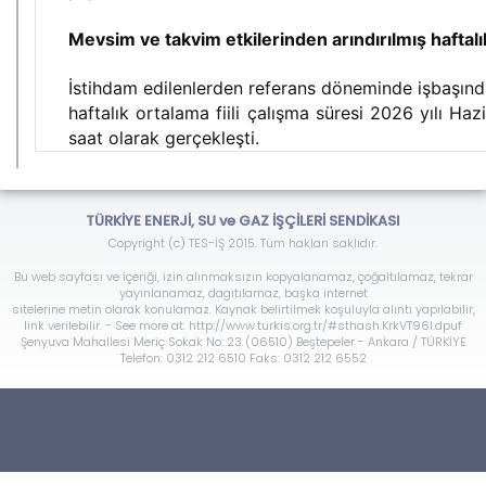
Mevsim ve takvim etkilerinden arındırılmış haftalık
İstihdam edilenlerden referans döneminde işbaşında
haftalık ortalama fiili çalışma süresi 2026 yılı Ha
saat olarak gerçekleşti.
TÜRKİYE ENERJİ, SU ve GAZ İŞÇİLERİ SENDİKASI
Copyright (c) TES-İŞ 2015. Tüm hakları saklıdır.
Bu web sayfası ve içeriği, izin alınmaksızın kopyalanamaz, çoğaltılamaz, tekrar
yayınlanamaz, dagıtılamaz, başka internet
sitelerine metin olarak konulamaz. Kaynak belirtilmek koşuluyla alıntı yapılabilir,
link verilebilir. - See more at: http://www.turkis.org.tr/#sthash.KrkVT96l.dpuf
Şenyuva Mahallesi Meriç Sokak No: 23 (06510) Beştepeler - Ankara / TÜRKİYE
Telefon: 0312 212 6510 Faks: 0312 212 6552