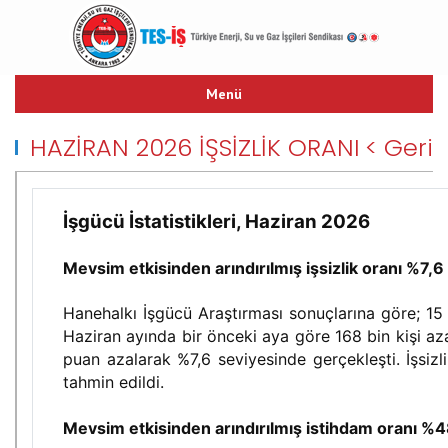
Menü
ANASAYFA
HAZİRAN 2026 İŞSİZLİK ORANI
< Geri
TARİHÇE
TES-İŞ MARŞI
YAYINLARIMIZ
İşgücü İstatistikleri, Haziran 2026
TEŞKİLAT YAPISI
Mevsim etkisinden arındırılmış işsizlik oranı %7,
TOPLU İŞ SÖZLEŞMESİ
HUKUK
Hanehalkı İşgücü Araştırması sonuçlarına göre; 15 v
LİNKLER
Haziran ayında bir önceki aya göre 168 bin kişi azal
İLETİŞİM
puan azalarak %7,6 seviyesinde gerçekleşti. İşsiz
tahmin edildi.
Mevsim etkisinden arındırılmış istihdam oranı %4