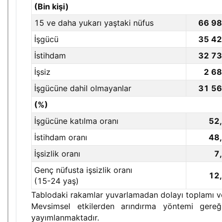
(Bin kişi)
15 ve daha yukarı yaştaki nüfus
66 9
İşgücü
35 4
İstihdam
32 7
İşsiz
2 6
İşgücüne dahil olmayanlar
31 5
(%)
İşgücüne katılma oranı
52
İstihdam oranı
48
İşsizlik oranı
7
Genç nüfusta işsizlik oranı
12
(15-24 yaş)
Tablodaki rakamlar yuvarlamadan dolayı toplamı ve
Mevsimsel etkilerden arındırma yöntemi gereği
yayımlanmaktadır.