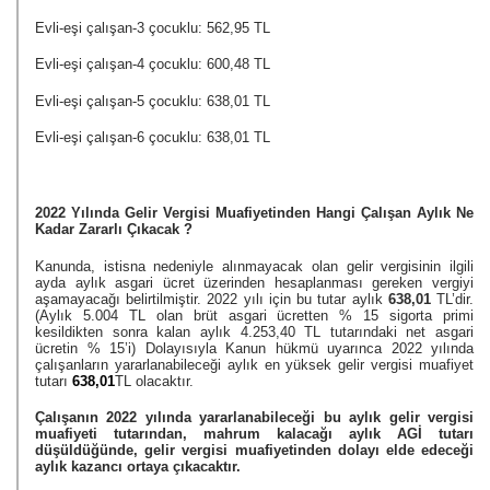
Evli-eşi çalışan-3 çocuklu: 562,95 TL
Evli-eşi çalışan-4 çocuklu: 600,48 TL
Evli-eşi çalışan-5 çocuklu: 638,01 TL
Evli-eşi çalışan-6 çocuklu: 638,01 TL
2022 Yılında Gelir Vergisi Muafiyetinden Hangi Çalışan Aylık Ne 
Kadar Zararlı Çıkacak ?
Kanunda, istisna nedeniyle alınmayacak olan gelir vergisinin ilgili 
ayda aylık asgari ücret üzerinden hesaplanması gereken vergiyi 
aşamayacağı belirtilmiştir. 2022 yılı için bu tutar aylık 
638,01
 TL’dir. 
(Aylık 5.004 TL olan brüt asgari ücretten % 15 sigorta primi 
kesildikten sonra kalan aylık 4.253,40 TL tutarındaki net asgari 
ücretin % 15’i) Dolayısıyla Kanun hükmü uyarınca 2022 yılında 
çalışanların yararlanabileceği aylık en yüksek gelir vergisi muafiyet 
tutarı 
638,01
TL olacaktır.
Çalışanın 2022 yılında yararlanabileceği bu aylık gelir vergisi 
muafiyeti tutarından, mahrum kalacağı aylık AGİ tutarı 
düşüldüğünde, gelir vergisi muafiyetinden dolayı elde edeceği 
aylık kazancı ortaya çıkacaktır.