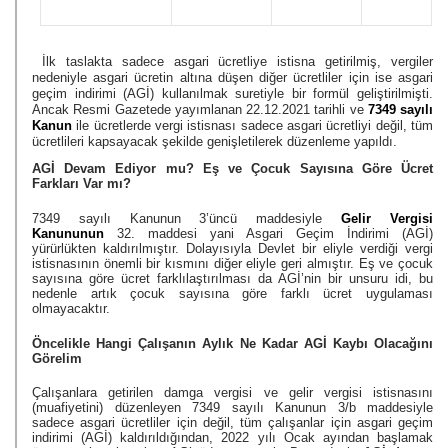
İlk taslakta sadece asgari ücretliye istisna getirilmiş, vergiler 
nedeniyle asgari ücretin altına düşen diğer ücretliler için ise asgari 
geçim indirimi (AGİ) kullanılmak suretiyle bir formül geliştirilmişti. 
Ancak Resmi Gazetede yayımlanan 22.12.2021 tarihli ve 
7349 sayılı 
Kanun
ile ücretlerde vergi istisnası sadece asgari ücretliyi değil, tüm 
ücretlileri kapsayacak şekilde genişletilerek düzenleme yapıldı.
AGİ Devam Ediyor mu? Eş ve Çocuk Sayısına Göre Ücret 
Farkları Var mı?
7349 sayılı Kanunun 3’üncü maddesiyle 
Gelir Vergisi 
Kanununun
 32. maddesi yani Asgari Geçim İndirimi (AGİ) 
yürürlükten kaldırılmıştır. Dolayısıyla Devlet bir eliyle verdiği vergi 
istisnasının önemli bir kısmını diğer eliyle geri almıştır. Eş ve çocuk 
sayısına göre ücret farklılaştırılması da AGİ’nin bir unsuru idi, bu 
nedenle artık çocuk sayısına göre farklı ücret uygulaması 
olmayacaktır. 
Öncelikle Hangi Çalışanın Aylık Ne Kadar AGİ Kaybı Olacağını 
Görelim
Çalışanlara getirilen damga vergisi ve gelir vergisi istisnasını 
(muafiyetini) düzenleyen 7349 sayılı Kanunun 3/b maddesiyle 
sadece asgari ücretliler için değil, tüm çalışanlar için asgari geçim 
indirimi (AGİ) kaldırıldığından, 2022 yılı Ocak ayından başlamak 