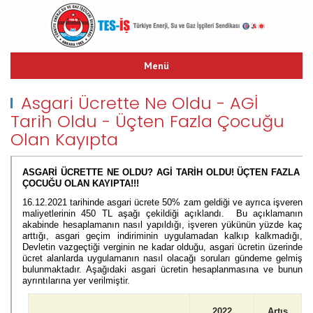
Menü
ANASAYFA
Asgari Ücrette Ne Oldu - AGİ
TARİHÇE
Tarih Oldu - Üçten Fazla Çocuğu
TES-İŞ MARŞI
Olan Kayıpta
YAYINLARIMIZ
TEŞKİLAT YAPISI
ASGARİ ÜCRETTE NE OLDU? AGİ TARİH OLDU! ÜÇTEN FAZLA  
ÇOCUĞU OLAN KAYIPTA!!!
TOPLU İŞ SÖZLEŞMESİ
16.12.2021 tarihinde asgari ücrete 50% zam geldiği ve ayrıca işveren 
HUKUK
maliyetlerinin 450 TL aşağı çekildiği açıklandı.
Bu açıklamanın 
akabinde hesaplamanın nasıl yapıldığı, işveren yükünün yüzde kaç 
LİNKLER
arttığı, asgari geçim indiriminin uygulamadan kalkıp kalkmadığı, 
Devletin vazgeçtiği verginin ne kadar olduğu, asgari ücretin üzerinde 
İLETİŞİM
ücret alanlarda uygulamanın nasıl olacağı soruları gündeme gelmiş 
bulunmaktadır. Aşağıdaki asgari ücretin hesaplanmasına ve bunun 
ayrıntılarına yer verilmiştir.
2022
Artış