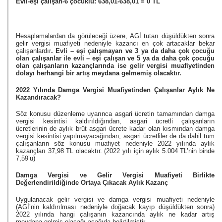
Evli-eşi çalışan-6 çocuklu: 638,01-638,01 = 0 TL
Hesaplamalardan da görüleceği üzere, AGİ tutarı düşüldükten sonra 
gelir vergisi muafiyeti nedeniyle kazancı en çok artacaklar bekar 
çalışanlardır
. Evli – eşi çalışmayan ve 3 ya da daha çok çocuğu 
olan çalışanlar ile evli – eşi çalışan ve 5 ya da daha çok çocuğu 
olan çalışanların kazançlarında ise gelir vergisi muafiyetinden 
dolayı herhangi bir artış meydana gelmemiş olacaktır.
2022 Yılında Damga Vergisi Muafiyetinden Çalışanlar Aylık Ne 
Kazandıracak?
Söz konusu düzenleme uyarınca asgari ücretin tamamından damga 
vergisi kesintisi kaldırıldığından, asgari ücretli çalışanların 
ücretlerinin de aylık brüt asgari ücrete kadar olan kısmından damga 
vergisi kesintisi yapılmayacağından, asgari ücretliler de da dahil tüm 
çalışanların söz konusu muafiyet nedeniyle 2022 yılında aylık 
kazançları 37,98 TL olacaktır. (2022 yılı için aylık 5.004 TL’nin binde 
7,59’u)
Damga Vergisi ve Gelir Vergisi Muafiyeti Birlikte 
Değerlendirildiğinde Ortaya Çıkacak Aylık Kazanç
Uygulanacak gelir vergisi ve damga vergisi muafiyeti nedeniyle 
(AGİ’nin kaldırılması nedeniyle doğacak kayıp düşüldükten sonra) 
2022 yılında hangi çalışanın kazancında aylık ne kadar artış 
meydana gelmiş olacağı aşağıda belirtilmiştir.