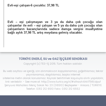
Evli-eşi çalışan-6 çocuklu: 37,98 TL
Evli – eşi çalışmayan ve 3 ya da daha çok çocuğu olan 
çalışanlar ile evli – eşi çalışan ve 5 ya da daha çok çocuğu olan 
çalışanların kazançlarında sadece damga vergisi muafiyetine 
bağlı aylık 37,98 TL artış meydana gelmiş olacaktır.
TÜRKİYE ENERJİ, SU ve GAZ İŞÇİLERİ SENDİKASI
Copyright (c) TES-İŞ 2015. Tüm hakları saklıdır.
Bu web sayfası ve içeriği, izin alınmaksızın kopyalanamaz, çoğaltılamaz, tekrar
yayınlanamaz, dagıtılamaz, başka internet
sitelerine metin olarak konulamaz. Kaynak belirtilmek koşuluyla alıntı yapılabilir,
link verilebilir. - See more at: http://www.turkis.org.tr/#sthash.KrkVT96l.dpuf
Şenyuva Mahallesi Meriç Sokak No: 23 (06510) Beştepeler - Ankara / TÜRKİYE
Telefon: 0312 212 6510 Faks: 0312 212 6552