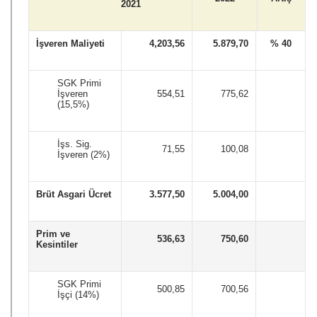
                              2021
İşveren Maliyeti
4,203,56
5.879,70
% 40
SGK Primi 
İşveren 
554,51
775,62
(15,5%)
İşs. Sig. 
71,55
100,08
İşveren (2%)
Brüt Asgari Ücret
3.577,50
5.004,00
Prim ve 
536,63
750,60
Kesintiler
SGK Primi 
500,85
700,56
İşçi (14%)