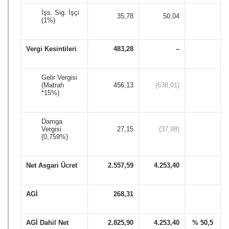
İşs. Sig. İşçi 
35,78
50,04
(1%)
Vergi Kesintileri
483,28
–
Gelir Vergisi 
(Matrah 
456,13
(638,01)
*15%)
Damga 
Vergisi 
27,15
(37,98)
(0,759%)
Net Asgari Ücret
2.557,59
4.253,40
AGİ
268,31
AGİ Dahil Net
2.825,90
4.253,40
% 50,5