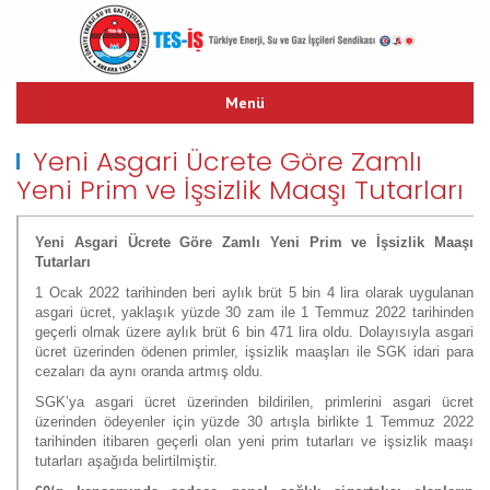
Menü
ANASAYFA
Yeni Asgari Ücrete Göre Zamlı
TARİHÇE
Yeni Prim ve İşsizlik Maaşı Tutarları
TES-İŞ MARŞI
YAYINLARIMIZ
Yeni Asgari Ücrete Göre Zamlı Yeni Prim ve İşsizlik Maaşı
Tutarları
TEŞKİLAT YAPISI
1 Ocak 2022 tarihinden beri aylık brüt 5 bin 4 lira olarak uygulanan
TOPLU İŞ SÖZLEŞMESİ
asgari ücret, yaklaşık yüzde 30 zam ile 1 Temmuz 2022 tarihinden
HUKUK
geçerli olmak üzere aylık brüt 6 bin 471 lira oldu. Dolayısıyla asgari
ücret üzerinden ödenen primler, işsizlik maaşları ile SGK idari para
LİNKLER
cezaları da aynı oranda artmış oldu.
İLETİŞİM
SGK’ya asgari ücret üzerinden bildirilen, primlerini asgari ücret
üzerinden ödeyenler için yüzde 30 artışla birlikte 1 Temmuz 2022
tarihinden itibaren geçerli olan yeni prim tutarları ve işsizlik maaşı
tutarları aşağıda belirtilmiştir.