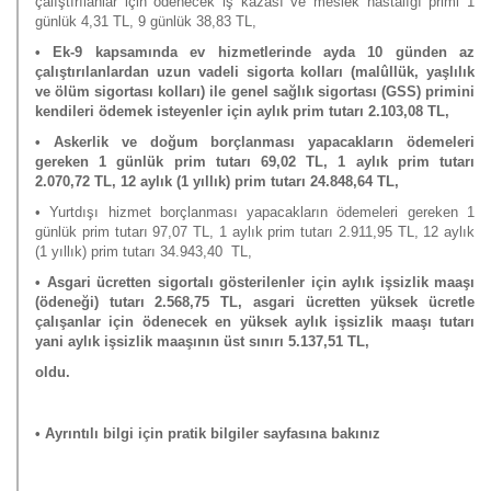
çalıştırılanlar için ödenecek iş kazası ve meslek hastalığı primi 1
günlük 4,31 TL, 9 günlük 38,83 TL,
• Ek-9 kapsamında ev hizmetlerinde ayda 10 günden az
çalıştırılanlardan uzun vadeli sigorta kolları (malûllük, yaşlılık
ve ölüm sigortası kolları) ile genel sağlık sigortası (GSS) primini
kendileri ödemek isteyenler için aylık prim tutarı 2.103,08 TL,
• Askerlik ve doğum borçlanması yapacakların ödemeleri
gereken 1 günlük prim tutarı 69,02 TL, 1 aylık prim tutarı
2.070,72 TL, 12 aylık (1 yıllık) prim tutarı 24.848,64 TL,
• Yurtdışı hizmet borçlanması yapacakların ödemeleri gereken 1
günlük prim tutarı 97,07 TL, 1 aylık prim tutarı 2.911,95 TL, 12 aylık
(1 yıllık) prim tutarı 34.943,40
TL,
• Asgari ücretten sigortalı gösterilenler için aylık işsizlik maaşı
(ödeneği) tutarı 2.568,75 TL, asgari ücretten yüksek ücretle
çalışanlar için ödenecek en yüksek aylık işsizlik maaşı tutarı
yani aylık işsizlik maaşının üst sınırı 5.137,51 TL,
oldu.
• Ayrıntılı bilgi için pratik bilgiler sayfasına bakınız