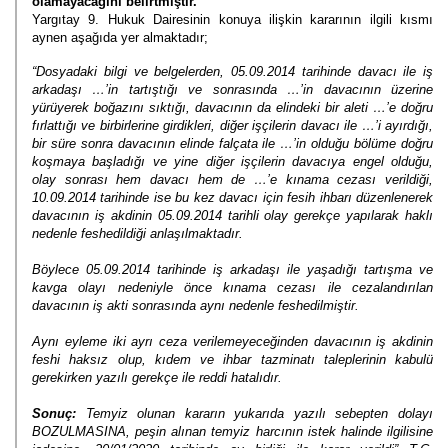
olamayacağını belirtmiştir.
Yargıtay 9. Hukuk Dairesinin konuya ilişkin kararının ilgili kısmı
aynen aşağıda yer almaktadır;
“
Dosyadaki bilgi ve belgelerden, 05.09.2014 tarihinde davacı ile iş
arkadaşı …’in tartıştığı ve sonrasında …’in davacının üzerine
yürüyerek boğazını sıktığı, davacının da elindeki bir aleti …’e doğru
fırlattığı ve birbirlerine girdikleri, diğer işçilerin davacı ile …’i ayırdığı,
bir süre sonra davacının elinde falçata ile …’in olduğu bölüme doğru
koşmaya başladığı ve yine diğer işçilerin davacıya engel olduğu,
olay sonrası hem davacı hem de …’e kınama cezası verildiği,
10.09.2014 tarihinde ise bu kez davacı için fesih ihbarı düzenlenerek
davacının iş akdinin 05.09.2014 tarihli olay gerekçe yapılarak haklı
nedenle feshedildiği anlaşılmaktadır.
Böylece 05.09.2014 tarihinde iş arkadaşı ile yaşadığı tartışma ve
kavga olayı nedeniyle önce kınama cezası ile cezalandırılan
davacının iş akti sonrasında aynı nedenle feshedilmiştir.
Aynı eyleme iki ayrı ceza verilemeyeceğinden davacının iş akdinin
feshi haksız olup, kıdem ve ihbar tazminatı taleplerinin kabulü
gerekirken yazılı gerekçe ile reddi hatalıdır.
Sonuç:
Temyiz olunan kararın yukarıda yazılı sebepten dolayı
BOZULMASINA, peşin alınan temyiz harcının istek halinde ilgilisine