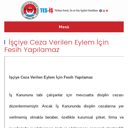
Menü
ANASAYFA
İşçiye Ceza Verilen Eylem İçin
TARİHÇE
Fesih Yapılamaz
TES-İŞ MARŞI
YAYINLARIMIZ
TEŞKİLAT YAPISI
İşçiye Ceza Verilen Eylem İçin Fesih Yapılamaz
TOPLU İŞ SÖZLEŞMESİ
HUKUK
LİNKLER
İş Kanununa tabi çalışanlar için mevzuatta disiplin cezası
İLETİŞİM
düzenlenmemiştir. Ancak İş Kanununda disiplin cezalarına yer
verilmemiş olmakla beraber, özellikle kurumsal şirket, firma ve