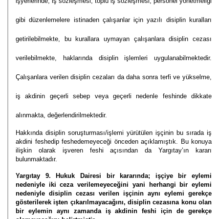
işyerlerinde; iş sözleşmesi, toplu iş sözleşmesi, personel yönetmeliği
gibi düzenlemelere istinaden çalışanlar için yazılı disiplin kuralları
getirilebilmekte, bu kurallara uymayan çalışanlara disiplin cezası
verilebilmekte, haklarında disiplin işlemleri uygulanabilmektedir.
Çalışanlara verilen disiplin cezaları da daha sonra terfi ve yükselme,
iş akdinin geçerli sebep veya geçerli nedenle feshinde dikkate
alınmakta, değerlendirilmektedir.
Hakkında disiplin soruşturması/işlemi yürütülen işçinin bu sırada iş
akdini feshedip feshedemeyeceği önceden açıklamıştık.
Bu konuya
ilişkin olarak işveren feshi açısından da Yargıtay’ın kararı
bulunmaktadır.
Yargıtay 9. Hukuk Dairesi bir kararında; işçiye bir eylemi
nedeniyle iki ceza verilemeyeceğini yani herhangi bir eylemi
nedeniyle disiplin cezası verilen işçinin aynı eylemi gerekçe
gösterilerek işten çıkarılmayacağını, disiplin cezasına konu olan
bir eylemin aynı zamanda iş akdinin feshi için de gerekçe