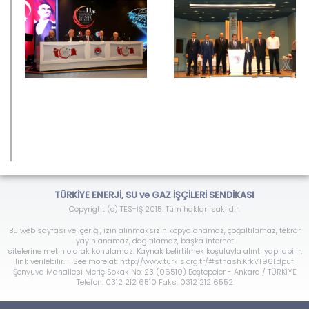
TÜRKİYE ENERJİ, SU ve GAZ İŞÇİLERİ SENDİKASI
Copyright (c) TES-İŞ 2015. Tüm hakları saklıdır.
Bu web sayfası ve içeriği, izin alınmaksızın kopyalanamaz, çoğaltılamaz, tekrar
yayınlanamaz, dagıtılamaz, başka internet
sitelerine metin olarak konulamaz. Kaynak belirtilmek koşuluyla alıntı yapılabilir,
link verilebilir. - See more at: http://www.turkis.org.tr/#sthash.KrkVT96l.dpuf
Şenyuva Mahallesi Meriç Sokak No: 23 (06510) Beştepeler - Ankara / TÜRKİYE
Telefon: 0312 212 6510 Faks: 0312 212 6552