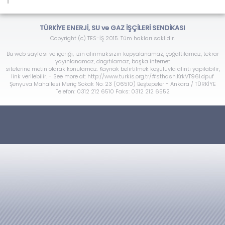
TÜRKİYE ENERJİ, SU ve GAZ İŞÇİLERİ SENDİKASI
Copyright (c) TES-İŞ 2015. Tüm hakları saklıdır.
Bu web sayfası ve içeriği, izin alınmaksızın kopyalanamaz, çoğaltılamaz, tekrar
yayınlanamaz, dagıtılamaz, başka internet
sitelerine metin olarak konulamaz. Kaynak belirtilmek koşuluyla alıntı yapılabilir,
link verilebilir. - See more at: http://www.turkis.org.tr/#sthash.KrkVT96l.dpuf
Şenyuva Mahallesi Meriç Sokak No: 23 (06510) Beştepeler - Ankara / TÜRKİYE
Telefon: 0312 212 6510 Faks: 0312 212 6552