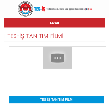
Menü
ANASAYFA
TES-İŞ TANITIM FİLMİ
TARİHÇE
TES-İŞ MARŞI
YAYINLARIMIZ
TEŞKİLAT YAPISI
TOPLU İŞ SÖZLEŞMESİ
HUKUK
LİNKLER
İLETİŞİM
TES-İŞ TANITIM FİLMİ