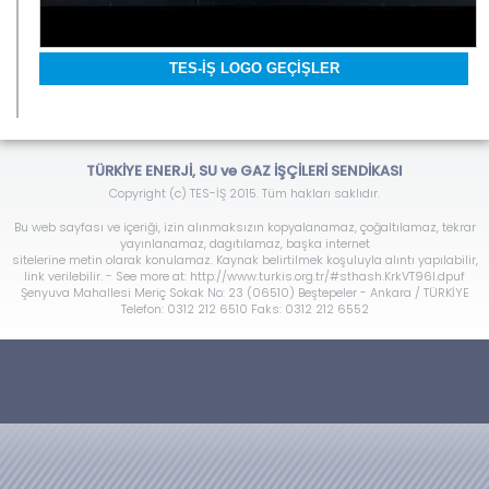
TES-İŞ LOGO GEÇİŞLER
TÜRKİYE ENERJİ, SU ve GAZ İŞÇİLERİ SENDİKASI
Copyright (c) TES-İŞ 2015. Tüm hakları saklıdır.
Bu web sayfası ve içeriği, izin alınmaksızın kopyalanamaz, çoğaltılamaz, tekrar
yayınlanamaz, dagıtılamaz, başka internet
sitelerine metin olarak konulamaz. Kaynak belirtilmek koşuluyla alıntı yapılabilir,
link verilebilir. - See more at: http://www.turkis.org.tr/#sthash.KrkVT96l.dpuf
Şenyuva Mahallesi Meriç Sokak No: 23 (06510) Beştepeler - Ankara / TÜRKİYE
Telefon: 0312 212 6510 Faks: 0312 212 6552