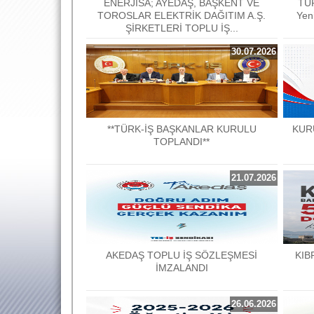
ENERJİSA; AYEDAŞ, BAŞKENT VE
TÜR
TOROSLAR ELEKTRİK DAĞITIM A.Ş.
Yen
ŞİRKETLERİ TOPLU İŞ...
30.07.2026
**TÜRK-İŞ BAŞKANLAR KURULU
KUR
TOPLANDI**
21.07.2026
AKEDAŞ TOPLU İŞ SÖZLEŞMESİ
KIB
İMZALANDI
26.06.2026