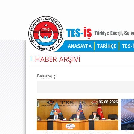
ANASAYFA
TARİHÇE
TES-
HABER ARŞİVİ
Başlangıç
06.08.2026