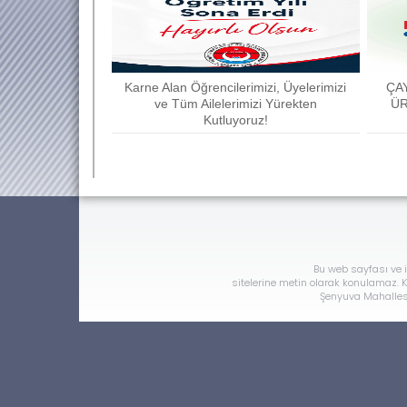
Karne Alan Öğrencilerimizi, Üyelerimizi
ÇA
ve Tüm Ailelerimizi Yürekten
ÜR
Kutluyoruz!
Bu web sayfası ve i
sitelerine metin olarak konulamaz. Ka
Şenyuva Mahallesi