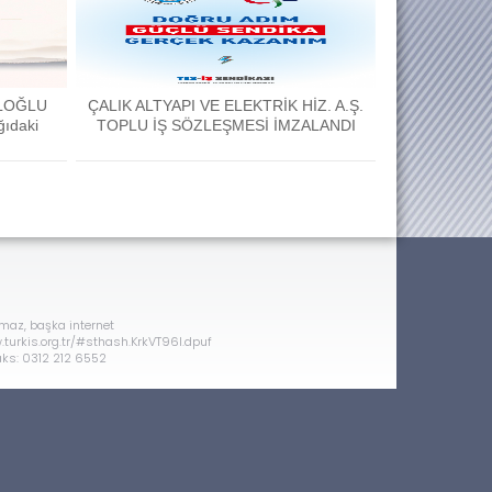
ALOĞLU
ÇALIK ALTYAPI VE ELEKTRİK HİZ. A.Ş.
ğıdaki
TOPLU İŞ SÖZLEŞMESİ İMZALANDI
amaz, başka internet
ww.turkis.org.tr/#sthash.KrkVT96l.dpuf
aks: 0312 212 6552