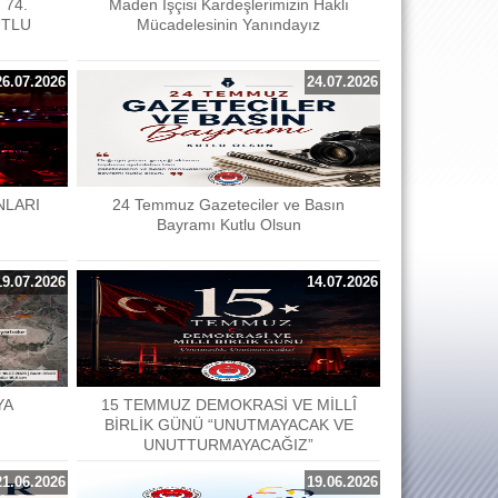
 74.
Maden İşçisi Kardeşlerimizin Haklı
UTLU
Mücadelesinin Yanındayız
26.07.2026
24.07.2026
NLARI
24 Temmuz Gazeteciler ve Basın
Bayramı Kutlu Olsun
19.07.2026
14.07.2026
YA
15 TEMMUZ DEMOKRASİ VE MİLLÎ
BİRLİK GÜNÜ “UNUTMAYACAK VE
UNUTTURMAYACAĞIZ”
21.06.2026
19.06.2026