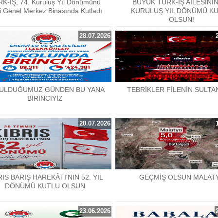
K-İŞ, 74. Kuruluş Yıl Dönümünü
BÜYÜK TÜRK-İŞ AİLESİNİN
i Genel Merkez Binasında Kutladı
KURULUŞ YIL DÖNÜMÜ K
OLSUN!
28.07.2026
ULDUĞUMUZ GÜNDEN BU YANA
TEBRİKLER FİLENİN SULTA
BİRİNCİYİZ
20.07.2026
RIS BARIŞ HAREKÂTI'NIN 52. YIL
GEÇMİŞ OLSUN MALAT
DÖNÜMÜ KUTLU OLSUN
23.06.2026