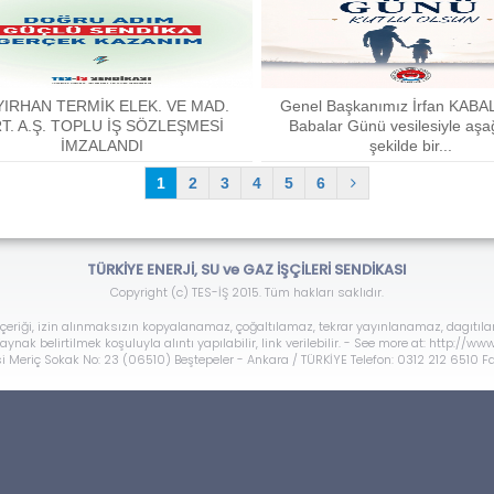
YIRHAN TERMİK ELEK. VE MAD.
Genel Başkanımız İrfan KAB
T. A.Ş. TOPLU İŞ SÖZLEŞMESİ
Babalar Günü vesilesiyle aşa
İMZALANDI
şekilde bir...
1
2
3
4
5
6
TÜRKİYE ENERJİ, SU ve GAZ İŞÇİLERİ SENDİKASI
Copyright (c) TES-İŞ 2015. Tüm hakları saklıdır.
çeriği, izin alınmaksızın kopyalanamaz, çoğaltılamaz, tekrar yayınlanamaz, dagıtıl
ynak belirtilmek koşuluyla alıntı yapılabilir, link verilebilir. - See more at: http://w
 Meriç Sokak No: 23 (06510) Beştepeler - Ankara / TÜRKİYE Telefon: 0312 212 6510 F