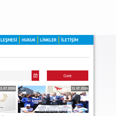
ZLEŞMESİ
HUKUK
LİNKLER
İLETİŞİM
31.07.2026
31.07.2026